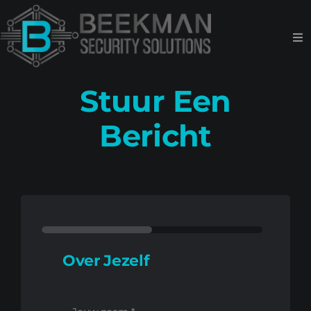
Skip
to
Tog
content
Nav
Diensten
Stuur Een
Bericht
Over mij
Contact
Over Jezelf